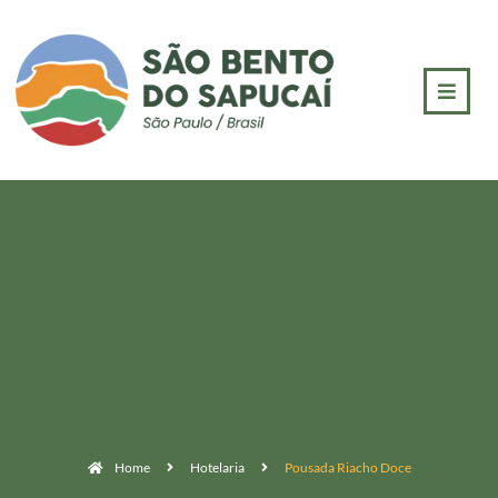
Home
Hotelaria
Pousada Riacho Doce