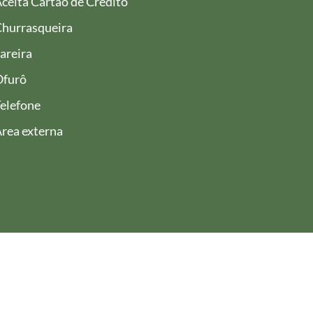
ceita Cartão de Crédito
hurrasqueira
areira
Ofurô
elefone
rea externa