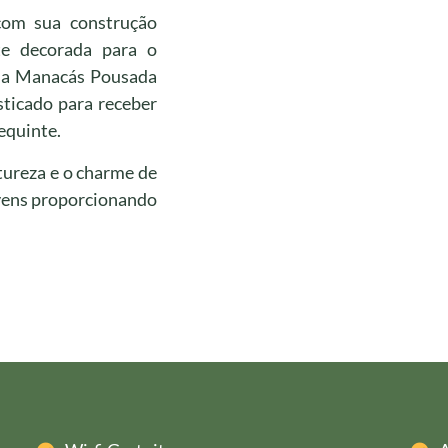
com sua construção
te decorada para o
eia Manacás Pousada
sticado para receber
requinte.
tureza e o charme de
uvens proporcionando