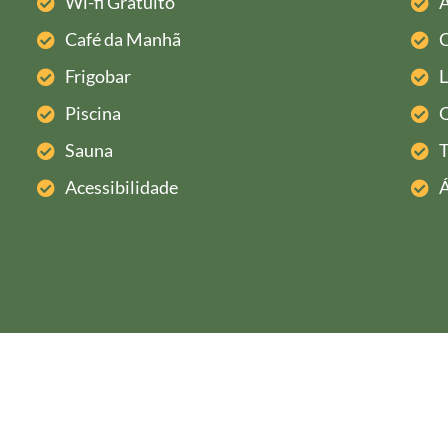
Wi-fi Gratuito
A
Café da Manhã
C
Frigobar
L
Piscina
Sauna
T
Acessibilidade
Á