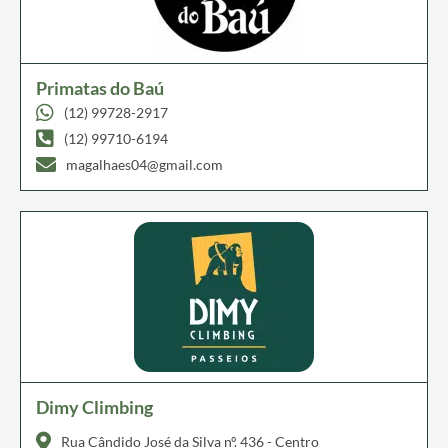
Primatas do Baú
(12) 99728-2917
(12) 99710-6194
magalhaes04@gmail.com
Dimy Climbing
Rua Cândido José da Silva nº. 436 - Centro