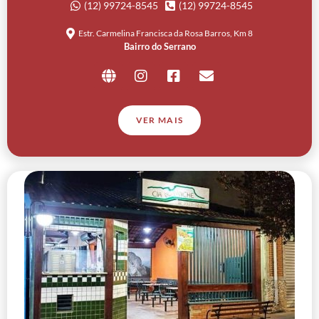
(12) 99724-8545
(12) 99724-8545
Estr. Carmelina Francisca da Rosa Barros, Km 8
Bairro do Serrano
VER MAIS