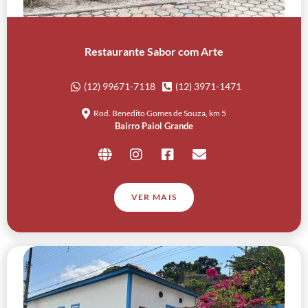
Restaurante Sabor com Arte
(12) 99671-7118
(12) 3971-1471
Rod. Benedito Gomes de Souza, km 5
Bairro Paiol Grande
VER MAIS