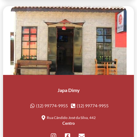
Japa Dimy
(12) 99774-9955
(12) 99774-9955
Rua Cândido José da Silva, 442
Centro