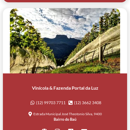
Vinícola & Fazenda Portal da Luz
(12) 99703 7711
(12) 3662 3408
Estrada Municipal José Theotonio Silva, 9400
Bairro do Baú