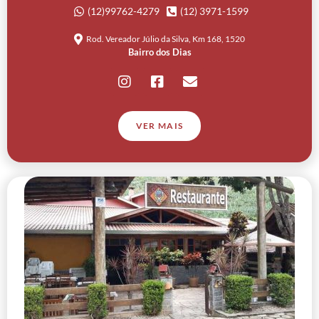
(12)99762-4279
(12) 3971-1599
Rod. Vereador Júlio da Silva, Km 168, 1520
Bairro dos Dias
VER MAIS