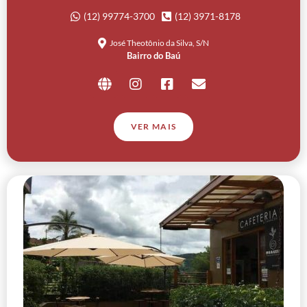
(12) 99774-3700
(12) 3971-8178
José Theotônio da Silva, S/N
Bairro do Baú
VER MAIS